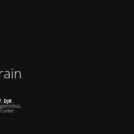
rain
V.
DJK
ungsmodus,
l unter