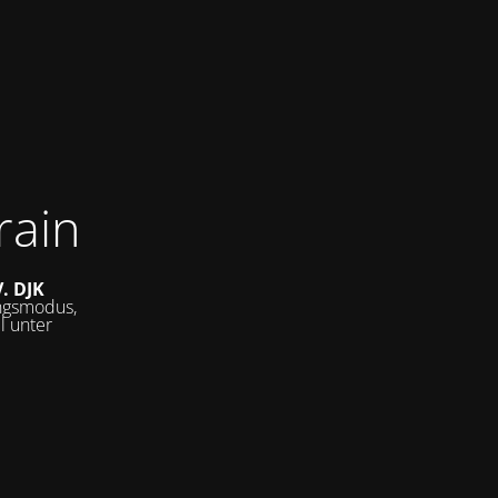
rain
V.
DJK
ungsmodus,
l unter