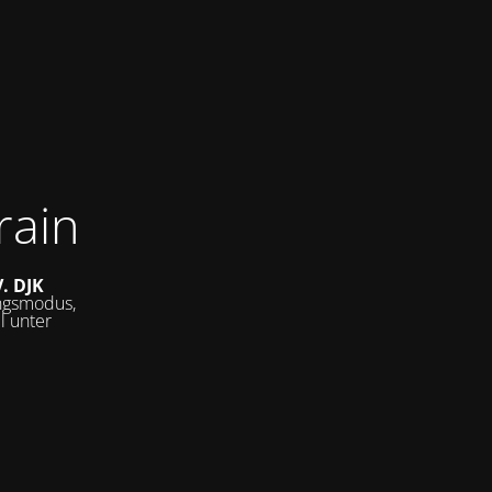
rain
V.
DJK
ungsmodus,
l unter